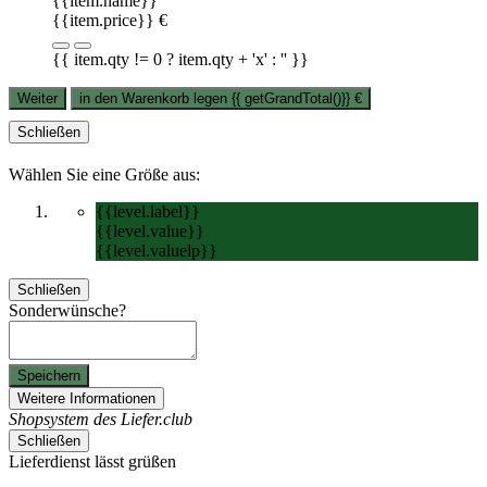
{{item.name}}
{{item.price}} €
{{ item.qty != 0 ? item.qty + 'x' : '' }}
Weiter
in den Warenkorb legen
{{ getGrandTotal()}}
€
Schließen
Wählen Sie eine Größe aus:
{{level.label}}
{{level.value}}
{{level.valuelp}}
Schließen
Sonderwünsche?
Speichern
Weitere Informationen
Shopsystem des Liefer.club
Schließen
Lieferdienst lässt grüßen