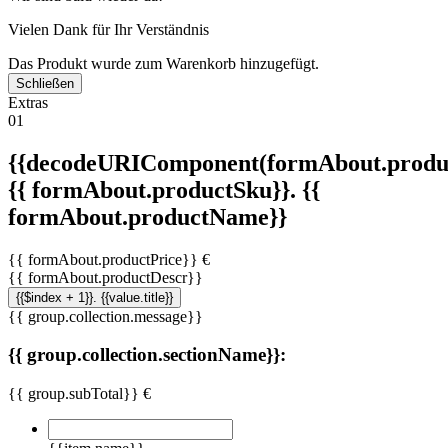
Vielen Dank für Ihr Verständnis
Das Produkt wurde zum Warenkorb hinzugefügt.
Schließen
Extras
01
{{decodeURIComponent(formAbout.produc
{{ formAbout.productSku}}. {{
formAbout.productName}}
{{ formAbout.productPrice}} €
{{ formAbout.productDescr}}
{{$index + 1}}. {{value.title}}
{{ group.collection.message}}
{{ group.collection.sectionName}}:
{{ group.subTotal}} €