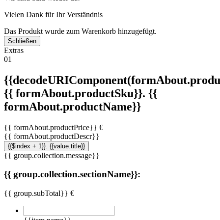
Vielen Dank für Ihr Verständnis
Das Produkt wurde zum Warenkorb hinzugefügt.
Schließen
Extras
01
{{decodeURIComponent(formAbout.produc
{{ formAbout.productSku}}. {{
formAbout.productName}}
{{ formAbout.productPrice}} €
{{ formAbout.productDescr}}
{{$index + 1}}. {{value.title}}
{{ group.collection.message}}
{{ group.collection.sectionName}}:
{{ group.subTotal}} €