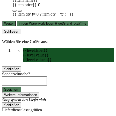
{{item.name}}
{{item.price}} €
{{ item.qty != 0 ? item.qty + 'x' : '' }}
Weiter
in den Warenkorb legen
{{ getGrandTotal()}}
€
Schließen
Wählen Sie eine Größe aus:
{{level.label}}
{{level.value}}
{{level.valuelp}}
Schließen
Sonderwünsche?
Speichern
Weitere Informationen
Shopsystem des Liefer.club
Schließen
Lieferdienst lässt grüßen