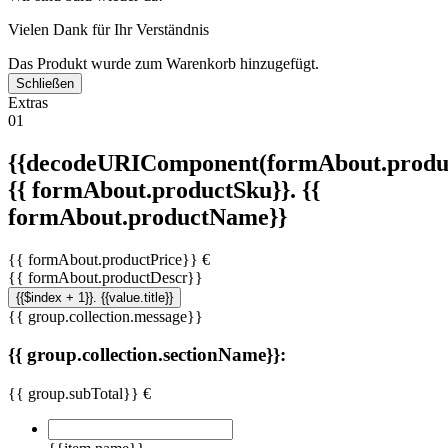
Vielen Dank für Ihr Verständnis
Das Produkt wurde zum Warenkorb hinzugefügt.
Schließen
Extras
01
{{decodeURIComponent(formAbout.produc
{{ formAbout.productSku}}. {{
formAbout.productName}}
{{ formAbout.productPrice}} €
{{ formAbout.productDescr}}
{{$index + 1}}. {{value.title}}
{{ group.collection.message}}
{{ group.collection.sectionName}}:
{{ group.subTotal}} €