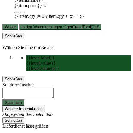
{{item.name}}
{{item.price}} €
{{ item.qty != 0 ? item.qty + 'x' : '' }}
Weiter
in den Warenkorb legen
{{ getGrandTotal()}}
€
Schließen
Wählen Sie eine Größe aus:
{{level.label}}
{{level.value}}
{{level.valuelp}}
Schließen
Sonderwünsche?
Speichern
Weitere Informationen
Shopsystem des Liefer.club
Schließen
Lieferdienst lässt grüßen